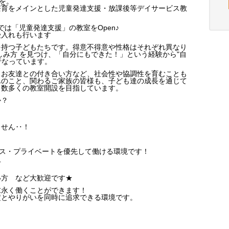
を。
療育をメインとした児童発達支援・放課後等デイサービス教
では「児童発達支援」の教室をOpen♪
受入れも行います
を持つ子どもたちです。得意不得意や性格はそれぞれ異なり
しみ方 を見つけ、「自分にもできた！」という経験から"自
行なっています。
・お友達との付き合い方など、社会性や協調性を育むことも
んのこと、関わるご家族の皆様も、子ども達の成長を通じて
も数多くの教室開設を目指しています。
か？
ません‥！
ンス・プライベートを優先して働ける環境です！
方
い方 など大歓迎です★
末永く働くことができます！
定とやりがいを同時に追求できる環境です。