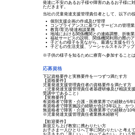
発達に不安のあるお子様や障害のあるお子様に
ただきます。
当社の児童発達支援管理責任者として、以下の
個別支援企画の作成及び管理
コンプライアンスに基づくサービスの管理業
教育/育児/発達相談業務
地域における関係機関との連絡調整、折衝業
福祉サービスの説明、関係機関利用の際のア
子どもの様子を見ながら、最適な支援を行う
子どもの生活支援、ソーシャルスキルアップ
※子供の様子を知るために療育へ参加すること
応募資格
下記資格要件と実務要件を一つずつ満たす方
【資格要件】
児童発達支援管理責任者の資格要件を満たす方
（児童発達支援管理責任者基礎研修及び相談支
受講中であること）
【実務要件】
有資格者で障害・介護・医療業界での経験が5年
有資格者で障害施設の経験が合計3年以上、かつ
HOME
無資格者で障害・介護・医療業界での経験が10
※児童発達支援管理責任者業務未経験可
【歓迎要件】
新規立ち上げ教室に携わりたい方
お子さま一人ひとりへ丁寧に関わりたいと考え
お子さまの「楽しい」「やってみたい」という