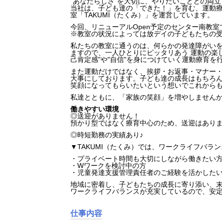
”あなたらしさ”を大切に、やりたいこととの両立
当社は、子ども達の「できた！」を育む、運動
室「TAKUMI（たくみ）」を運営しています。
今回、リニューアルOpen予定のセンター南教室
※教室の状況によっては放デイの子どもたちの
私たちの教室に通うのは、何らかの発達障がい
ますので、一人ひとりにピッタリあう 運動の楽
己肯定感"や"自信"を身につけていく運動療育を
また運動だけではなく、挨拶・お返事・マナー
大事にしております。子ども達の成長はもちろ
笑顔になってもらいたいという想いでこれから
私達とともに、「家族の笑顔」を増やしません
働きやすい環境
◎送迎がありません！
預かり型ではなく療育中心のため、送迎はあり
◎時短勤務の実績あり♪
▼TAKUMI（たくみ）では、ワークライフバラ
・プライベート時間も大切にしながら働きたい
・Wワークを検討中の方
・児童発達支援管理責任者のご経験を活かした
地域に密着し、子どもたちの成長に寄り添い、
ワークライフバランスが充実しているので、安
仕事内容