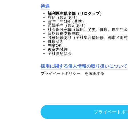
待遇
福利厚生倶楽部（リロクラブ）
昇給（規定あり）
賞与 年1回（冬季）
通勤手当（規定あり）
社会保険完備（雇用、労災、健康、厚生年金
資格取得支援制度
各種研修あり（全社集合型研修、都市区町村
健康診断
副業OK
教室内禁煙
全社員懇親会
採用に関する個人情報の取り扱いについて
プライベートポリシー
を確認する
プライベートポ