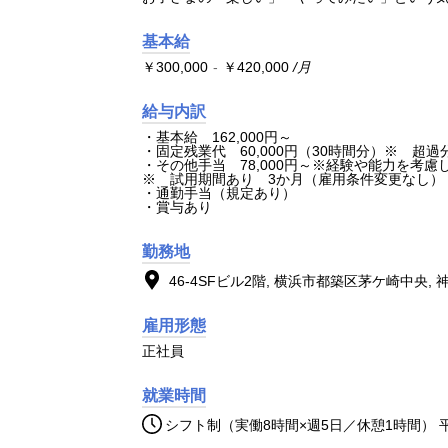
会社を知る
基本給
￥300,000
-
￥420,000
/月
仕事を知る
給与内訳
・基本給 162,000円～
・固定残業代 60,000円（30時間分）※ 超
・その他手当 78,000円～※経験や能力を考慮
※ 試用期間あり 3か月（雇用条件変更なし）
・通勤手当（規定あり）
採用を知る
・賞与あり
勤務地
46-4SFビル2階, 横浜市都築区茅ケ崎中央, 神奈川
雇用形態
正社員
就業時間
シフト制（実働8時間×週5日／休憩1時間） 平