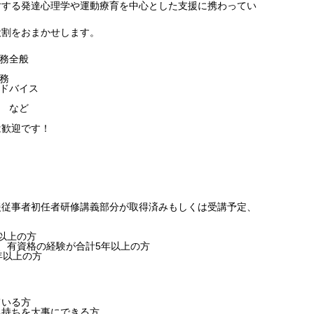
対する発達心理学や運動療育を中心とした支援に携わってい
役割をおまかせします。
務全般
務
ドバイス
 など
は歓迎です！
援従事者初任者研修講義部分が取得済みもしくは受講予定、
以上の方
、有資格の経験が合計5年以上の方
年以上の方
ている方
気持ちを大事にできる方