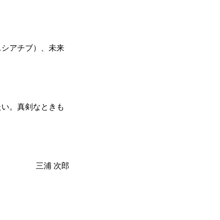
ニシアチブ）、未来
たい。真剣なときも
三浦 次郎
COMPANY