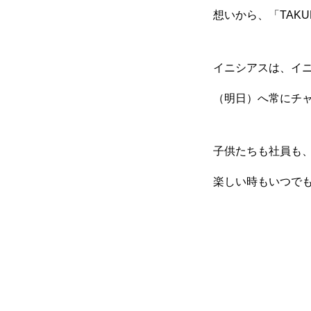
想いから、「TAK
イニシアスは、イ
（明日）へ常にチ
子供たちも社員も
楽しい時もいつで
HOME
会社を知る