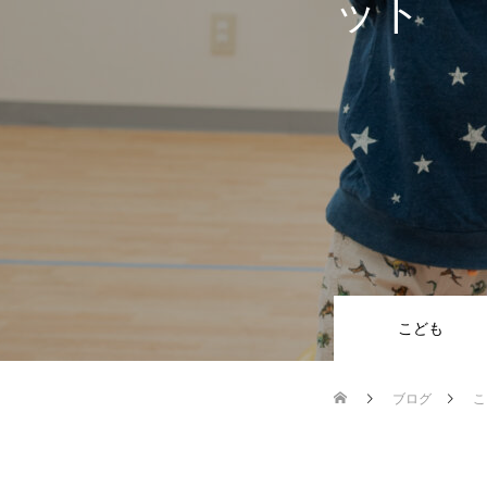
ット
こども
ブログ
こ