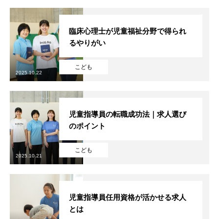
臨床心理士が児童福祉分野で得られ
るやりがい
こども
2025.10.22
児童指導員の転職成功法｜求人選び
のポイント
HOME
こども
2025.10.21
会社を知る
COMPANY
仕事を知る
BUSINESS
児童指導員任用資格が活かせる求人
採用を知る
RECRUIT
とは