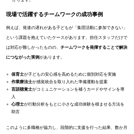
仕事を知る
BUSINESS
現場で活躍するチームワークの成功事例
採用を知る
RECRUIT
例えば、発達の遅れがある子どもが「集団活動に参加できない」
という課題を抱えていたケースがあります。担任スタッフだけで
は対応が難しかったものの、
チームワークを発揮することで解決
につながった実例
があります。
保育士
が子どもの安心感を高めるために個別対応を実施
作業療法士
が感覚統合を取り入れた準備運動を提案
言語聴覚士
がコミュニケーションを補うカードやサインを導
入
心理士
が行動分析をもとに小さな成功体験を積ませる方法を
助言
このように多職種が協力し、段階的に支援を行った結果、数か月