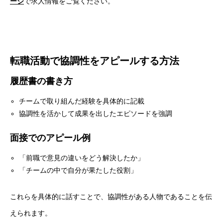
ージ
で求人情報をご覧ください。
HOME
会社を知る
COMPANY
転職活動で協調性をアピールする方法
仕事を知る
BUSINESS
履歴書の書き方
チームで取り組んだ経験を具体的に記載
採用を知る
RECRUIT
協調性を活かして成果を出したエピソードを強調
面接でのアピール例
「前職で意見の違いをどう解決したか」
「チームの中で自分が果たした役割」
これらを具体的に話すことで、協調性がある人物であることを伝
えられます。