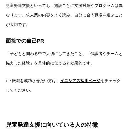
児童発達支援といっても、施設ごとに支援対象やプログラムは異
なります。求人票の内容をよく読み、自分に合う職場を選ぶこと
が大切です。
面接での自己PR
HOME
「子どもと関わる中で大切にしてきたこと」「保護者やチームと
会社を知る
COMPANY
協力した経験」を具体的に伝えると効果的です。
仕事を知る
BUSINESS
👉 転職を成功させたい方は、
イニシアス採用ページ
をチェック
採用を知る
RECRUIT
してください。
児童発達支援に向いている人の特徴