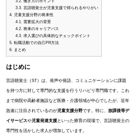
3.2.
働き方のポイント
3.3.
言語聴覚士が児童支援で得られるやりがい
4.
児童支援分野の将来性
4.1.
需要拡大の背景
4.2.
将来のキャリアパス
4.3.
求人選びの具体的なチェックポイント
5.
転職活動での自己PR方法
6.
まとめ
はじめに
言語聴覚士（ST）は、発声や発語、コミュニケーションに課題
を持つ方に対して専門的な支援を行うリハビリ専門職です。これ
まで病院や高齢者施設など医療・介護領域が中心でしたが、近年
急速に注目されているのが
児童支援分野
です。特に、
放課後等デ
イサービス
や
児童発達支援
といった療育の現場で、言語聴覚士の
専門性を活かした求人が増加しています。