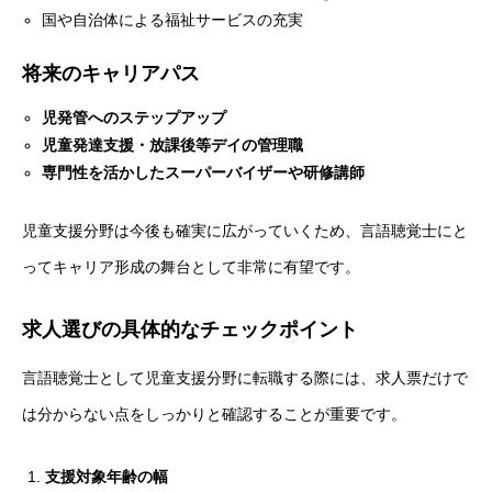
国や自治体による福祉サービスの充実
将来のキャリアパス
児発管へのステップアップ
児童発達支援・放課後等デイの管理職
専門性を活かしたスーパーバイザーや研修講師
児童支援分野は今後も確実に広がっていくため、言語聴覚士にと
ってキャリア形成の舞台として非常に有望です。
求人選びの具体的なチェックポイント
HOME
言語聴覚士として児童支援分野に転職する際には、求人票だけで
会社を知る
COMPANY
は分からない点をしっかりと確認することが重要です。
仕事を知る
BUSINESS
支援対象年齢の幅
採用を知る
RECRUIT