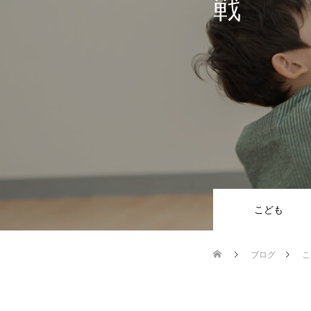
戦
こども
ブログ
こ