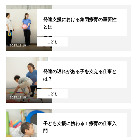
発達支援における集団療育の重要性
とは
こども
2025.11.10
発達の遅れがある子を支える仕事と
は？
こども
2025.11.10
HOME
会社を知る
COMPANY
子ども支援に携わる！療育の仕事入
仕事を知る
門
BUSINESS