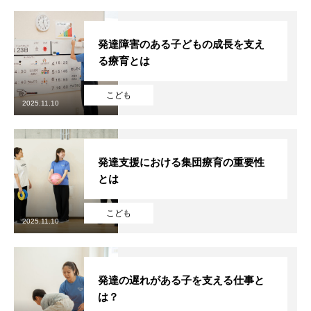
発達障害のある子どもの成長を支え
る療育とは
こども
2025.11.10
発達支援における集団療育の重要性
とは
HOME
こども
2025.11.10
会社を知る
COMPANY
仕事を知る
BUSINESS
発達の遅れがある子を支える仕事と
は？