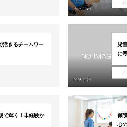
こ
2025.11.20
で活きるチームワー
児
に
こ
2025.11.20
現場で輝く！未経験か
保
心