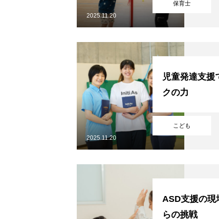
保育士
2025.11.20
児童発達支援
クの力
HOME
こども
2025.11.20
会社を知る
仕事を知る
ASD支援の
らの挑戦