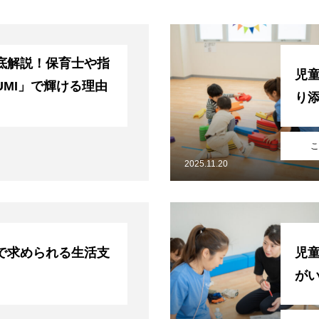
底解説！保育士や指
児
UMI」で輝ける理由
り
こ
2025.11.20
で求められる生活支
児
が