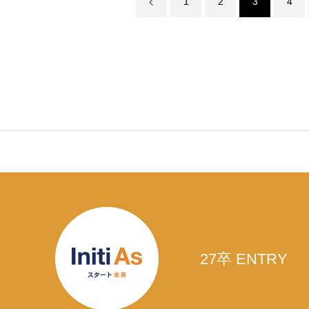
1
2
3
4
27卒 ENTRY