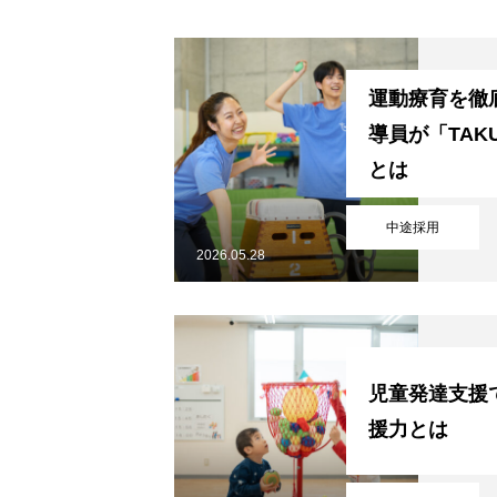
運動療育を徹
導員が「TAK
とは
中途採用
2026.05.28
児童発達支援
援力とは