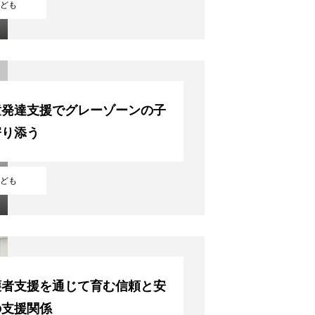
ども
童発達支援でグレーゾーンの子
寄り添う
ども
COMPANY
護者支援を通じて育む信頼と安
BUSINESS
の支援関係