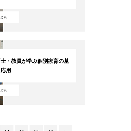
RECRUIT
ども
育士・教員が学ぶ個別療育の基
と応用
ども