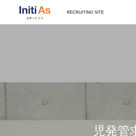
RECRUITING SITE
児発管