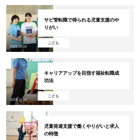
サビ管転職で得られる児童支援のや
りがい
こども
2025.10.10
キャリアアップを目指す福祉転職成
功法
HOME
こども
2025.10.10
会社を知る
COMPANY
仕事を知る
BUSINESS
児童発達支援で働くやりがいと求人
の特徴