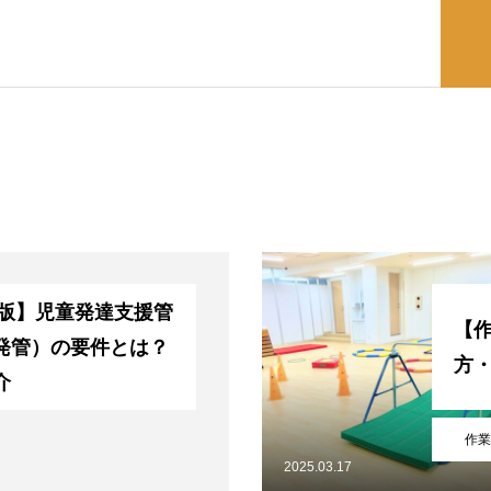
新版】児童発達支援管
【
発管）の要件とは？
方
介
作業
2025.03.17