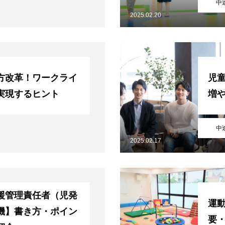
中
2025.02.20
方改革！ワークライ
児
実現するヒント
増
中
2025.02.17
援管理責任者（児発
運
機】書き方・ポイン
要