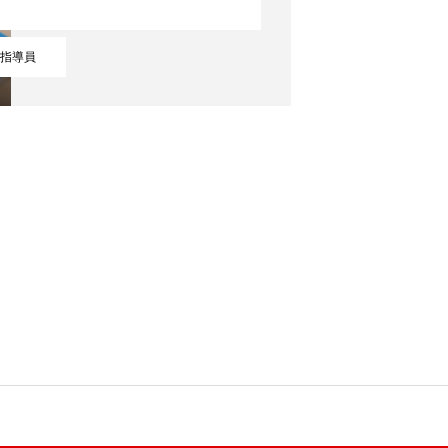
BUSINESS
指導員
RECRUIT