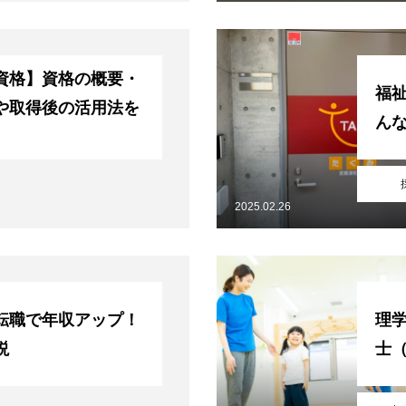
資格】資格の概要・
福
や取得後の活用法を
ん
2025.02.26
転職で年収アップ！
理
説
士（