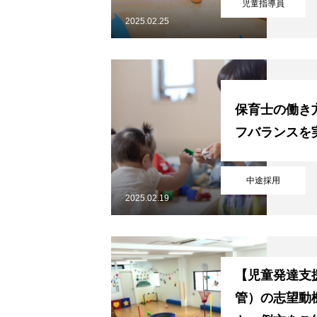
児童指導員
2025.02.25
保育士の働き
フバランスを
中途採用
2025.02.19
HOME
【児童発達支
会社を知る
管）の志望動