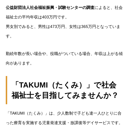
仕事を知る
BUSINESS
公益財団法人社会福祉振興・試験センターの調査
によると、社会
福祉士の平均年収は403万円です。
採用を知る
RECRUIT
男女別でみると、男性は473万円、女性は365万円となっていま
す。
勤続年数が長い場合や、役職がついている場合、年収は上がる傾
向があります。
「TAKUMI（たくみ）」で社会
福祉士を目指してみませんか？
「TAKUMI（たくみ）」は、少人数制で子ども達一人ひとりに合
った療育を実施する児童発達支援・放課後等デイサービスです。