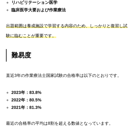
リハビリテーション医学
会社を知る
臨床医学大要および作業療法
COMPANY
仕事を知る
BUSINESS
出題範囲は養成施設で学習する内容のため、しっかりと復習し試
験に臨むことが重要です。
採用を知る
RECRUIT
難易度
直近3年の作業療法士国家試験の合格率は以下のとおりです。
2023年：83.8%
2022年：80.5%
2021年：81.3%
最近の合格率の平均は8割を超える数値となっています。