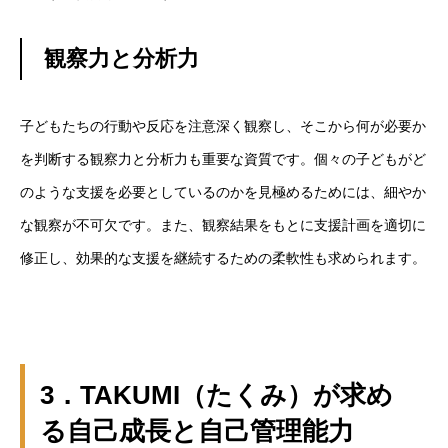
観察力と分析力
子どもたちの行動や反応を注意深く観察し、そこから何が必要か
を判断する観察力と分析力も重要な資質です。個々の子どもがど
のような支援を必要としているのかを見極めるためには、細やか
な観察が不可欠です。また、観察結果をもとに支援計画を適切に
修正し、効果的な支援を継続するための柔軟性も求められます。
HOME
会社を知る
COMPANY
3．TAKUMI（たくみ）が求め
仕事を知る
る自己成長と自己管理能力
BUSINESS